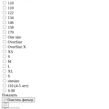
110
110
122
134
146
158
170
One size
OverSize
OverSize X
XS
S
M
L
XL
S
onesize
110 (4-5 лет)
S-M
Показать
Очистить фильтр