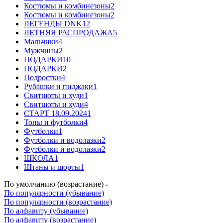
Костюмы и комбинезоны
2
Костюмы и комбинезоны
2
ЛЕГЕНДЫ DNK
12
ЛЕТНЯЯ РАСПРОДАЖА
5
Мальчики
4
Мужчины
2
ПОДАРКИ
10
ПОДАРКИ
2
Подростки
4
Рубашки и пиджаки
1
Свитшоты и худи
1
Свитшоты и худи
4
СТАРТ 18.09.2024
1
Топы и футболки
4
Футболки
1
Футболки и водолазки
2
Футболки и водолазки
2
ШКОЛА
1
Штаны и шорты
1
По умолчанию (возрастание)
По популярности (убывание)
По популярности (возрастание)
По алфавиту (убывание)
По алфавиту (возрастание)