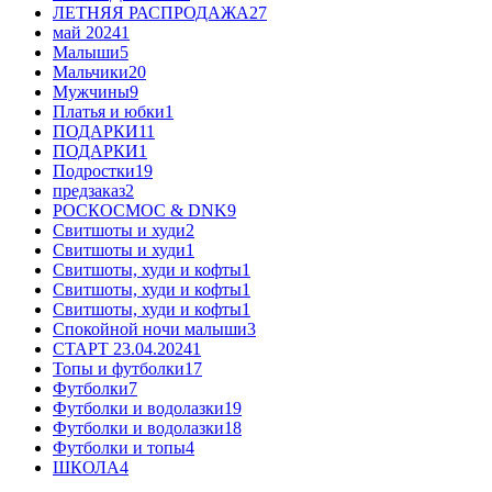
ЛЕТНЯЯ РАСПРОДАЖА
27
май 2024
1
Малыши
5
Мальчики
20
Мужчины
9
Платья и юбки
1
ПОДАРКИ
11
ПОДАРКИ
1
Подростки
19
предзаказ
2
РОСКОСМОС & DNK
9
Свитшоты и худи
2
Свитшоты и худи
1
Свитшоты, худи и кофты
1
Свитшоты, худи и кофты
1
Свитшоты, худи и кофты
1
Спокойной ночи малыши
3
СТАРТ 23.04.2024
1
Топы и футболки
17
Футболки
7
Футболки и водолазки
19
Футболки и водолазки
18
Футболки и топы
4
ШКОЛА
4