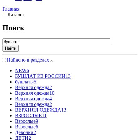
Главная
—
Каталог
Поиск
Найти
Найдено в разделах
NEW
6
БУШЛАТ ИЗ РОССИИ
13
бушлаты
5
Верхняя одежда
2
Верхняя одежда
10
Верхняя одежда
4
Верхняя одежда
2
ВЕРХНЯЯ ОДЕЖДА
13
ВЗРОСЛЫЕ
11
Взрослые
9
Взрослые
6
Девочки
2
ДЕТИ
2