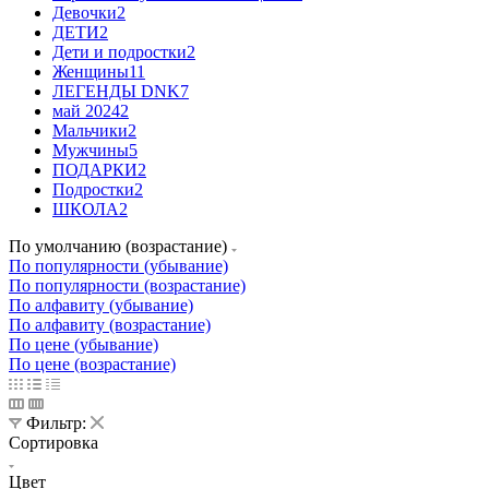
Девочки
2
ДЕТИ
2
Дети и подростки
2
Женщины
11
ЛЕГЕНДЫ DNK
7
май 2024
2
Мальчики
2
Мужчины
5
ПОДАРКИ
2
Подростки
2
ШКОЛА
2
По умолчанию (возрастание)
По популярности (убывание)
По популярности (возрастание)
По алфавиту (убывание)
По алфавиту (возрастание)
По цене (убывание)
По цене (возрастание)
Фильтр:
Сортировка
Цвет