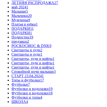
ЛЕТНЯЯ РАСПРОДАЖА
27
май 2024
1
Малыши
5
Мальчики
20
Мужчины
9
Платья и юбки
1
ПОДАРКИ
11
ПОДАРКИ
1
Подростки
19
предзаказ
2
РОСКОСМОС & DNK
9
Свитшоты и худи
2
Свитшоты и худи
1
Свитшоты, худи и кофты
1
Свитшоты, худи и кофты
1
Свитшоты, худи и кофты
1
Спокойной ночи малыши
3
СТАРТ 23.04.2024
1
Топы и футболки
17
Футболки
7
Футболки и водолазки
19
Футболки и водолазки
18
Футболки и топы
4
ШКОЛА
4