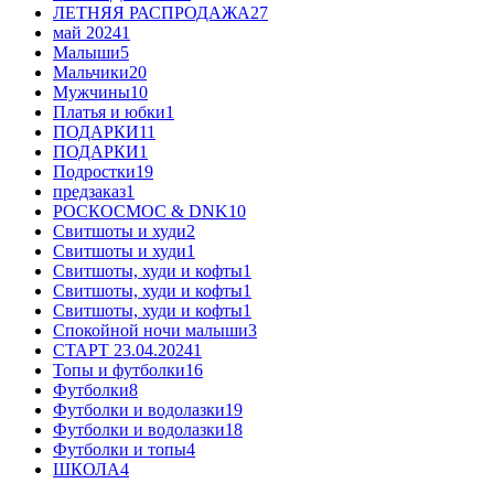
ЛЕТНЯЯ РАСПРОДАЖА
27
май 2024
1
Малыши
5
Мальчики
20
Мужчины
10
Платья и юбки
1
ПОДАРКИ
11
ПОДАРКИ
1
Подростки
19
предзаказ
1
РОСКОСМОС & DNK
10
Свитшоты и худи
2
Свитшоты и худи
1
Свитшоты, худи и кофты
1
Свитшоты, худи и кофты
1
Свитшоты, худи и кофты
1
Спокойной ночи малыши
3
СТАРТ 23.04.2024
1
Топы и футболки
16
Футболки
8
Футболки и водолазки
19
Футболки и водолазки
18
Футболки и топы
4
ШКОЛА
4