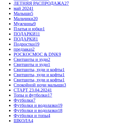
ЛЕТНЯЯ РАСПРОДАЖА
27
май 2024
1
Малыши
5
Мальчики
20
Мужчины
9
Платья и юбки
1
ПОДАРКИ
11
ПОДАРКИ
1
Подростки
19
предзаказ
2
РОСКОСМОС & DNK
9
Свитшоты и худи
2
Свитшоты и худи
1
Свитшоты, худи и кофты
1
Свитшоты, худи и кофты
1
Свитшоты, худи и кофты
1
Спокойной ночи малыши
3
СТАРТ 23.04.2024
1
Топы и футболки
17
Футболки
7
Футболки и водолазки
19
Футболки и водолазки
18
Футболки и топы
4
ШКОЛА
4