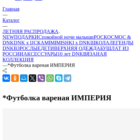
Главная
—
Каталог
—
ЛЕТНЯЯ РАСПРОДАЖА
NEW
ПОДАРКИ
Спокойной ночи малыши
РОСКОСМОС &
DNK
DNK x ЦСКА
MIMIMISHKI x DNK
ШКОЛА
ЛЕГЕНДЫ
DNK
ВЗРОСЛЫЕ
ДЕТИ
ВЕРХНЯЯ ОДЕЖДА
БУШЛАТ ИЗ
РОССИИ
АКСЕССУАРЫ
10 лет DNK
ВЯЗАНАЯ
КОЛЛЕКЦИЯ
—
*Футболка вареная ИМПЕРИЯ
*Футболка вареная ИМПЕРИЯ