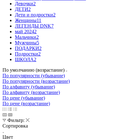
Девочки
2
ДЕТИ
2
Дети и подростки
2
Женщины
11
ЛЕГЕНДЫ DNK
7
май 2024
2
Мальчики
2
Мужчины
5
ПОДАРКИ
2
Подростки
2
ШКОЛА
2
По умолчанию (возрастание)
По популярности (убывание)
По популярности (возрастание)
По алфавиту (убывание)
По алфавиту (возрастание)
По цене (убывание)
По цене (возрастание)
Фильтр:
Сортировка
Цвет