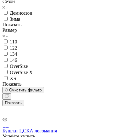
Сезон
Демисезон
Зима
Показать
Размер
110
122
134
146
OverSize
OverSize X
XS
Показать
Очистить фильтр
Показать
Бушлат ЦСКА логомания
Успейте купить