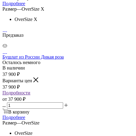
Подробнее
Размер
—
OverSize X
OverSize X
Предзаказ
Бушлат из России Дикая роза
Осталось немного
В наличии
37 900
₽
Варианты цен
37 900
₽
Подробности
от
37 900 ₽
В корзину
Подробнее
Размер
—
OverSize
OverSize