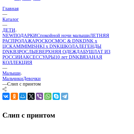
Главная
—
Каталог
—
ДЕТИ
NEW
ПОДАРКИ
Спокойной ночи малыши
ЛЕТНЯЯ
РАСПРОДАЖА
РОСКОСМОС & DNK
DNK x
ЦСКА
MIMIMISHKI x DNK
ШКОЛА
ЛЕГЕНДЫ
DNK
ВЗРОСЛЫЕ
ВЕРХНЯЯ ОДЕЖДА
БУШЛАТ ИЗ
РОССИИ
АКСЕССУАРЫ
10 лет DNK
ВЯЗАНАЯ
КОЛЛЕКЦИЯ
—
Малыши
Мальчики
Девочки
—
Слип с принтом
Слип с принтом