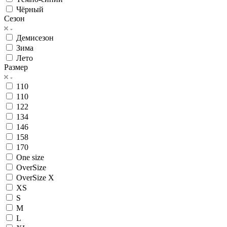
Чёрный
Сезон
Демисезон
Зима
Лето
Размер
110
110
122
134
146
158
170
One size
OverSize
OverSize X
XS
S
M
L