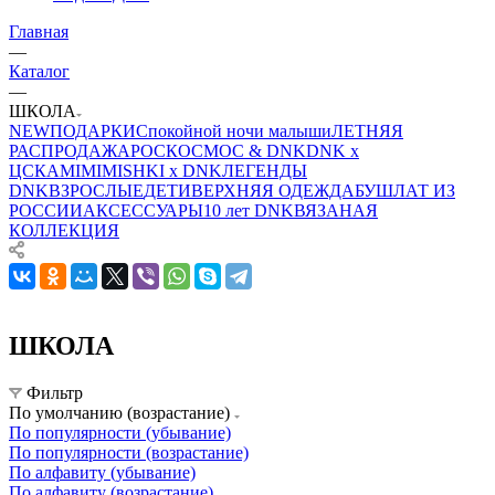
Главная
—
Каталог
—
ШКОЛА
NEW
ПОДАРКИ
Спокойной ночи малыши
ЛЕТНЯЯ
РАСПРОДАЖА
РОСКОСМОС & DNK
DNK x
ЦСКА
MIMIMISHKI x DNK
ЛЕГЕНДЫ
DNK
ВЗРОСЛЫЕ
ДЕТИ
ВЕРХНЯЯ ОДЕЖДА
БУШЛАТ ИЗ
РОССИИ
АКСЕССУАРЫ
10 лет DNK
ВЯЗАНАЯ
КОЛЛЕКЦИЯ
ШКОЛА
Фильтр
По умолчанию (возрастание)
По популярности (убывание)
По популярности (возрастание)
По алфавиту (убывание)
По алфавиту (возрастание)