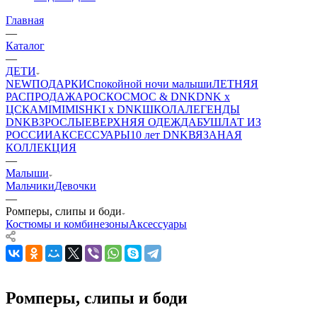
Главная
—
Каталог
—
ДЕТИ
NEW
ПОДАРКИ
Спокойной ночи малыши
ЛЕТНЯЯ
РАСПРОДАЖА
РОСКОСМОС & DNK
DNK x
ЦСКА
MIMIMISHKI x DNK
ШКОЛА
ЛЕГЕНДЫ
DNK
ВЗРОСЛЫЕ
ВЕРХНЯЯ ОДЕЖДА
БУШЛАТ ИЗ
РОССИИ
АКСЕССУАРЫ
10 лет DNK
ВЯЗАНАЯ
КОЛЛЕКЦИЯ
—
Малыши
Мальчики
Девочки
—
Ромперы, слипы и боди
Костюмы и комбинезоны
Аксессуары
Ромперы, слипы и боди