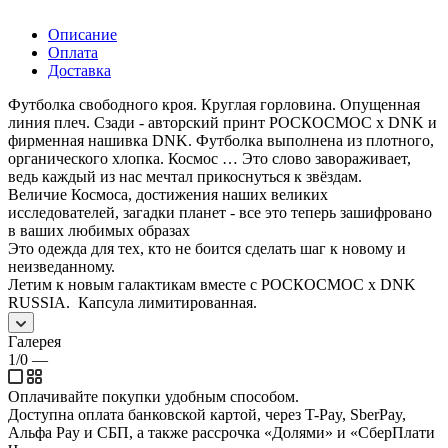
Описание
Оплата
Доставка
Футболка свободного кроя. Круглая горловина. Опущенная
линия плеч. Сзади - авторский принт РОСКОСМОС х DNK и
фирменная нашивка DNK. Футболка выполнена из плотного,
органического хлопка. Космос … Это слово завораживает,
ведь каждый из нас мечтал прикоснуться к звёздам.
Величие Космоса, достижения наших великих
исследователей, загадки планет - все это теперь зашифровано
в ваших любимых образах
Это одежда для тех, кто не боится сделать шаг к новому и
неизведанному.
Летим к новым галактикам вместе с РОСКОСМОС x DNK
RUSSIA. Капсула лимитированная.
Галерея
1/0
—
Оплачивайте покупки удобным способом.
Доступна оплата банковской картой, через T-Pay, SberPay,
Альфа Pay и СБП, а также рассрочка «Долями» и «СберПлати