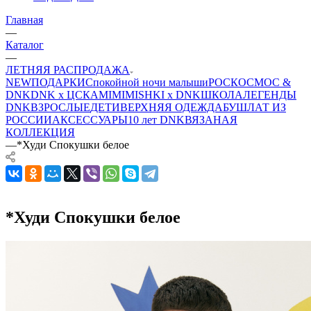
Главная
—
Каталог
—
ЛЕТНЯЯ РАСПРОДАЖА
NEW
ПОДАРКИ
Спокойной ночи малыши
РОСКОСМОС &
DNK
DNK x ЦСКА
MIMIMISHKI x DNK
ШКОЛА
ЛЕГЕНДЫ
DNK
ВЗРОСЛЫЕ
ДЕТИ
ВЕРХНЯЯ ОДЕЖДА
БУШЛАТ ИЗ
РОССИИ
АКСЕССУАРЫ
10 лет DNK
ВЯЗАНАЯ
КОЛЛЕКЦИЯ
—
*Худи Спокушки белое
*Худи Спокушки белое