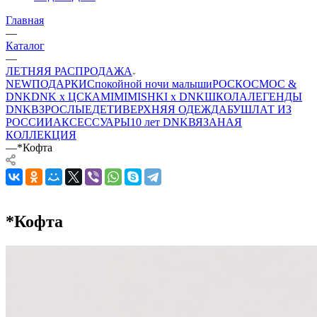
Главная
—
Каталог
—
ЛЕТНЯЯ РАСПРОДАЖА
NEW
ПОДАРКИ
Спокойной ночи малыши
РОСКОСМОС &
DNK
DNK x ЦСКА
MIMIMISHKI x DNK
ШКОЛА
ЛЕГЕНДЫ
DNK
ВЗРОСЛЫЕ
ДЕТИ
ВЕРХНЯЯ ОДЕЖДА
БУШЛАТ ИЗ
РОССИИ
АКСЕССУАРЫ
10 лет DNK
ВЯЗАНАЯ
КОЛЛЕКЦИЯ
—
*Кофта
*Кофта