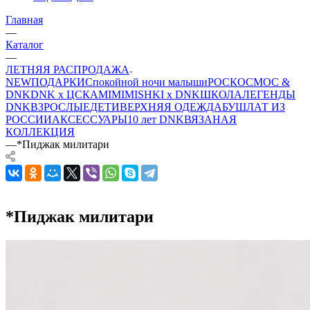
Главная
—
Каталог
—
ЛЕТНЯЯ РАСПРОДАЖА
NEW
ПОДАРКИ
Спокойной ночи малыши
РОСКОСМОС &
DNK
DNK x ЦСКА
MIMIMISHKI x DNK
ШКОЛА
ЛЕГЕНДЫ
DNK
ВЗРОСЛЫЕ
ДЕТИ
ВЕРХНЯЯ ОДЕЖДА
БУШЛАТ ИЗ
РОССИИ
АКСЕССУАРЫ
10 лет DNK
ВЯЗАНАЯ
КОЛЛЕКЦИЯ
—
*Пиджак милитари
*Пиджак милитари