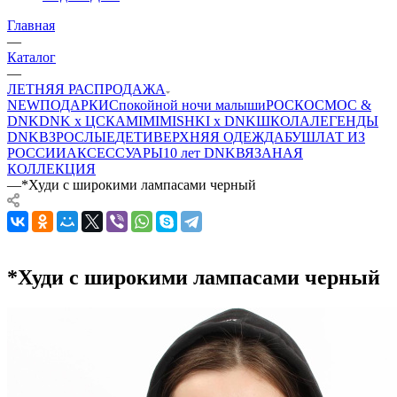
Главная
—
Каталог
—
ЛЕТНЯЯ РАСПРОДАЖА
NEW
ПОДАРКИ
Спокойной ночи малыши
РОСКОСМОС &
DNK
DNK x ЦСКА
MIMIMISHKI x DNK
ШКОЛА
ЛЕГЕНДЫ
DNK
ВЗРОСЛЫЕ
ДЕТИ
ВЕРХНЯЯ ОДЕЖДА
БУШЛАТ ИЗ
РОССИИ
АКСЕССУАРЫ
10 лет DNK
ВЯЗАНАЯ
КОЛЛЕКЦИЯ
—
*Худи с широкими лампасами черный
*Худи с широкими лампасами черный