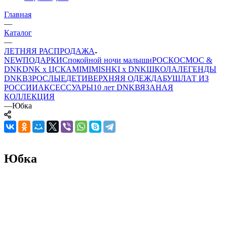
Главная
—
Каталог
—
ЛЕТНЯЯ РАСПРОДАЖА
NEW
ПОДАРКИ
Спокойной ночи малыши
РОСКОСМОС &
DNK
DNK x ЦСКА
MIMIMISHKI x DNK
ШКОЛА
ЛЕГЕНДЫ
DNK
ВЗРОСЛЫЕ
ДЕТИ
ВЕРХНЯЯ ОДЕЖДА
БУШЛАТ ИЗ
РОССИИ
АКСЕССУАРЫ
10 лет DNK
ВЯЗАНАЯ
КОЛЛЕКЦИЯ
—
Юбка
Юбка