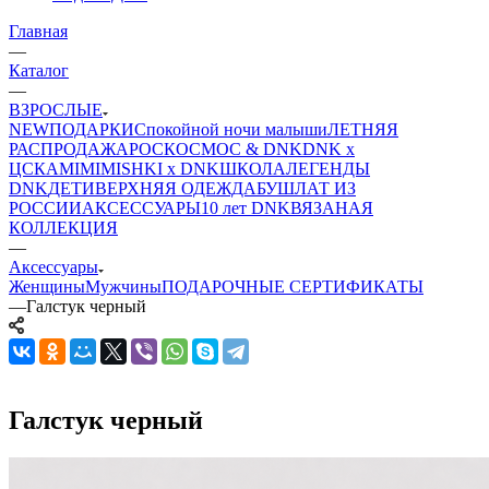
Главная
—
Каталог
—
ВЗРОСЛЫЕ
NEW
ПОДАРКИ
Спокойной ночи малыши
ЛЕТНЯЯ
РАСПРОДАЖА
РОСКОСМОС & DNK
DNK x
ЦСКА
MIMIMISHKI x DNK
ШКОЛА
ЛЕГЕНДЫ
DNK
ДЕТИ
ВЕРХНЯЯ ОДЕЖДА
БУШЛАТ ИЗ
РОССИИ
АКСЕССУАРЫ
10 лет DNK
ВЯЗАНАЯ
КОЛЛЕКЦИЯ
—
Аксессуары
Женщины
Мужчины
ПОДАРОЧНЫЕ СЕРТИФИКАТЫ
—
Галстук черный
Галстук черный