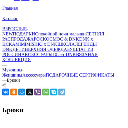
Главная
—
Каталог
—
ВЗРОСЛЫЕ
NEW
ПОДАРКИ
Спокойной ночи малыши
ЛЕТНЯЯ
РАСПРОДАЖА
РОСКОСМОС & DNK
DNK x
ЦСКА
MIMIMISHKI x DNK
ШКОЛА
ЛЕГЕНДЫ
DNK
ДЕТИ
ВЕРХНЯЯ ОДЕЖДА
БУШЛАТ ИЗ
РОССИИ
АКСЕССУАРЫ
10 лет DNK
ВЯЗАНАЯ
КОЛЛЕКЦИЯ
—
Мужчины
Женщины
Аксессуары
ПОДАРОЧНЫЕ СЕРТИФИКАТЫ
—
Брюки
Брюки