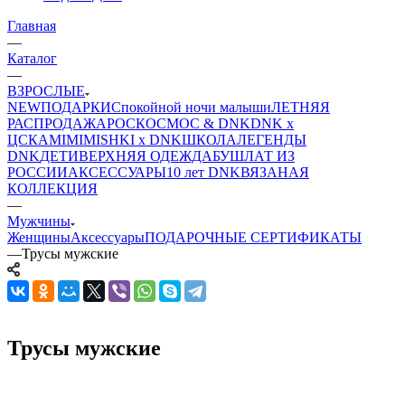
Главная
—
Каталог
—
ВЗРОСЛЫЕ
NEW
ПОДАРКИ
Спокойной ночи малыши
ЛЕТНЯЯ
РАСПРОДАЖА
РОСКОСМОС & DNK
DNK x
ЦСКА
MIMIMISHKI x DNK
ШКОЛА
ЛЕГЕНДЫ
DNK
ДЕТИ
ВЕРХНЯЯ ОДЕЖДА
БУШЛАТ ИЗ
РОССИИ
АКСЕССУАРЫ
10 лет DNK
ВЯЗАНАЯ
КОЛЛЕКЦИЯ
—
Мужчины
Женщины
Аксессуары
ПОДАРОЧНЫЕ СЕРТИФИКАТЫ
—
Трусы мужские
Трусы мужские