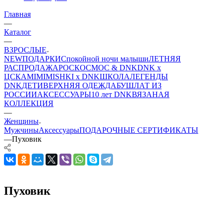
Главная
—
Каталог
—
ВЗРОСЛЫЕ
NEW
ПОДАРКИ
Спокойной ночи малыши
ЛЕТНЯЯ
РАСПРОДАЖА
РОСКОСМОС & DNK
DNK x
ЦСКА
MIMIMISHKI x DNK
ШКОЛА
ЛЕГЕНДЫ
DNK
ДЕТИ
ВЕРХНЯЯ ОДЕЖДА
БУШЛАТ ИЗ
РОССИИ
АКСЕССУАРЫ
10 лет DNK
ВЯЗАНАЯ
КОЛЛЕКЦИЯ
—
Женщины
Мужчины
Аксессуары
ПОДАРОЧНЫЕ СЕРТИФИКАТЫ
—
Пуховик
Пуховик