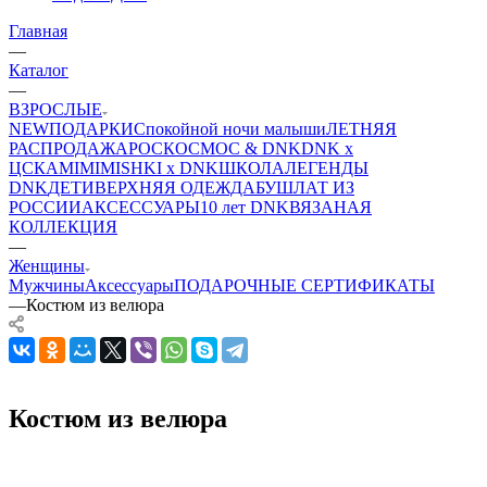
Главная
—
Каталог
—
ВЗРОСЛЫЕ
NEW
ПОДАРКИ
Спокойной ночи малыши
ЛЕТНЯЯ
РАСПРОДАЖА
РОСКОСМОС & DNK
DNK x
ЦСКА
MIMIMISHKI x DNK
ШКОЛА
ЛЕГЕНДЫ
DNK
ДЕТИ
ВЕРХНЯЯ ОДЕЖДА
БУШЛАТ ИЗ
РОССИИ
АКСЕССУАРЫ
10 лет DNK
ВЯЗАНАЯ
КОЛЛЕКЦИЯ
—
Женщины
Мужчины
Аксессуары
ПОДАРОЧНЫЕ СЕРТИФИКАТЫ
—
Костюм из велюра
Костюм из велюра