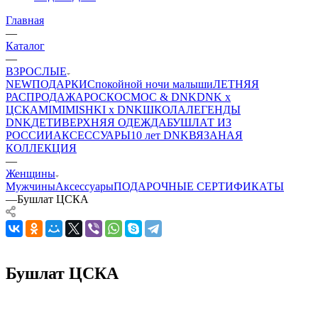
Главная
—
Каталог
—
ВЗРОСЛЫЕ
NEW
ПОДАРКИ
Спокойной ночи малыши
ЛЕТНЯЯ
РАСПРОДАЖА
РОСКОСМОС & DNK
DNK x
ЦСКА
MIMIMISHKI x DNK
ШКОЛА
ЛЕГЕНДЫ
DNK
ДЕТИ
ВЕРХНЯЯ ОДЕЖДА
БУШЛАТ ИЗ
РОССИИ
АКСЕССУАРЫ
10 лет DNK
ВЯЗАНАЯ
КОЛЛЕКЦИЯ
—
Женщины
Мужчины
Аксессуары
ПОДАРОЧНЫЕ СЕРТИФИКАТЫ
—
Бушлат ЦСКА
Бушлат ЦСКА