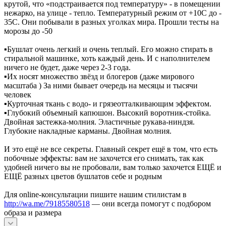
крутой, что «подстраивается под температуру» - в помещении
нежарко, на улице - тепло. Температурный режим от +10C до -
35С. Они побывали в разных уголках мира. Прошли тесты на
морозы до -50
▪️Бушлат очень легкий и очень теплый. Его можно стирать в
стиральной машинке, хоть каждый день. И с наполнителем
ничего не будет, даже через 2-3 года.
▪️Их носят множество звёзд и блогеров (даже мирового
масштаба ) За ними бывает очередь на месяцы и тысячи
человек
▪️Курточная ткань с водо- и грязеотталкивающим эффектом.
▪️Глубокий объемный капюшон. Высокий воротник-стойка.
Двойная застежка-молния. Эластичные рукава-ниндзя.
Глубокие накладные карманы. Двойная молния.
И это ещё не все секреты. Главный секрет ещё в том, что есть
побочные эффекты: вам не захочется его снимать, так как
удобней ничего вы не пробовали, вам только захочется ЕЩЁ и
ЕЩЁ разных цветов бушлатов себе и родным
Для online-консультации пишите нашим стилистам в
http://wa.me/79185580518
— они всегда помогут с подбором
образа и размера