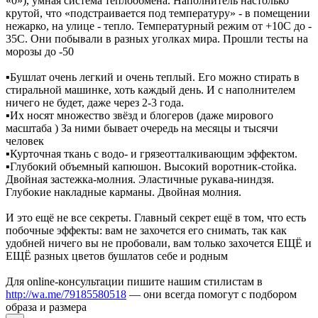
«0»), умная система теплообмена. Наполнитель настолько
крутой, что «подстраивается под температуру» - в помещении
нежарко, на улице - тепло. Температурный режим от +10C до -
35С. Они побывали в разных уголках мира. Прошли тесты на
морозы до -50
▪️Бушлат очень легкий и очень теплый. Его можно стирать в
стиральной машинке, хоть каждый день. И с наполнителем
ничего не будет, даже через 2-3 года.
▪️Их носят множество звёзд и блогеров (даже мирового
масштаба ) За ними бывает очередь на месяцы и тысячи
человек
▪️Курточная ткань с водо- и грязеотталкивающим эффектом.
▪️Глубокий объемный капюшон. Высокий воротник-стойка.
Двойная застежка-молния. Эластичные рукава-ниндзя.
Глубокие накладные карманы. Двойная молния.
И это ещё не все секреты. Главный секрет ещё в том, что есть
побочные эффекты: вам не захочется его снимать, так как
удобней ничего вы не пробовали, вам только захочется ЕЩЁ и
ЕЩЁ разных цветов бушлатов себе и родным
Для online-консультации пишите нашим стилистам в
http://wa.me/79185580518
— они всегда помогут с подбором
образа и размера