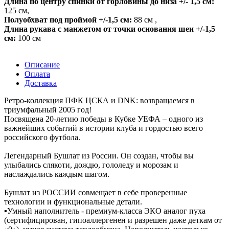
Длина по центру спинки от горловины до низа +/- 1,5 см:
125 см
,
Полуобхват под проймой +/-1,5 см:
88 см
,
Длина рукава с манжетом от точки основания шеи +/-1,5
см:
100 см
Описание
Оплата
Доставка
Ретро-коллекция ПФК ЦСКА и DNK: возвращаемся в
триумфальный 2005 год!
Посвящена 20-летию победы в Кубке УЕФА – одного из
важнейших событий в истории клуба и гордостью всего
российского футбола.
Легендарный Бушлат из России. Он создан, чтобы вы
улыбались слякоти, дождю, гололеду и морозам и
наслаждались каждым шагом.
Бушлат из РОССИИ совмещает в себе проверенные
технологии и функциональные детали.
▪️Умный наполнитель - премиум-класса ЭКО аналог пуха
(сертифицирован, гипоаллергенен и разрешен даже деткам от