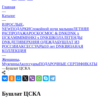
Главная
—
Каталог
—
ВЗРОСЛЫЕ
NEW
ПОДАРКИ
Спокойной ночи малыши
ЛЕТНЯЯ
РАСПРОДАЖА
РОСКОСМОС & DNK
DNK x
ЦСКА
MIMIMISHKI x DNK
ШКОЛА
ЛЕГЕНДЫ
DNK
ДЕТИ
ВЕРХНЯЯ ОДЕЖДА
БУШЛАТ ИЗ
РОССИИ
АКСЕССУАРЫ
10 лет DNK
ВЯЗАНАЯ
КОЛЛЕКЦИЯ
—
Женщины
Мужчины
Аксессуары
ПОДАРОЧНЫЕ СЕРТИФИКАТЫ
—
Бушлат ЦСКА
Бушлат ЦСКА