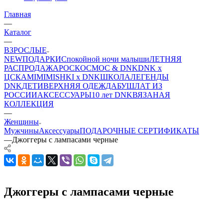
Главная
—
Каталог
—
ВЗРОСЛЫЕ
NEW
ПОДАРКИ
Спокойной ночи малыши
ЛЕТНЯЯ
РАСПРОДАЖА
РОСКОСМОС & DNK
DNK x
ЦСКА
MIMIMISHKI x DNK
ШКОЛА
ЛЕГЕНДЫ
DNK
ДЕТИ
ВЕРХНЯЯ ОДЕЖДА
БУШЛАТ ИЗ
РОССИИ
АКСЕССУАРЫ
10 лет DNK
ВЯЗАНАЯ
КОЛЛЕКЦИЯ
—
Женщины
Мужчины
Аксессуары
ПОДАРОЧНЫЕ СЕРТИФИКАТЫ
—
Джоггеры с лампасами черные
Джоггеры с лампасами черные