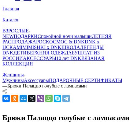
Главная
—
Каталог
—
ВЗРОСЛЫЕ
NEW
ПОДАРКИ
Спокойной ночи малыши
ЛЕТНЯЯ
РАСПРОДАЖА
РОСКОСМОС & DNK
DNK x
ЦСКА
MIMIMISHKI x DNK
ШКОЛА
ЛЕГЕНДЫ
DNK
ДЕТИ
ВЕРХНЯЯ ОДЕЖДА
БУШЛАТ ИЗ
РОССИИ
АКСЕССУАРЫ
10 лет DNK
ВЯЗАНАЯ
КОЛЛЕКЦИЯ
—
Женщины
Мужчины
Аксессуары
ПОДАРОЧНЫЕ СЕРТИФИКАТЫ
—
Брюки Палаццо голубые с лампасами
Брюки Палаццо голубые с лампасами