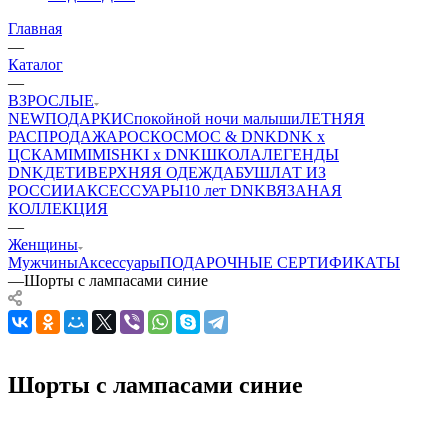
Главная
—
Каталог
—
ВЗРОСЛЫЕ
NEW
ПОДАРКИ
Спокойной ночи малыши
ЛЕТНЯЯ
РАСПРОДАЖА
РОСКОСМОС & DNK
DNK x
ЦСКА
MIMIMISHKI x DNK
ШКОЛА
ЛЕГЕНДЫ
DNK
ДЕТИ
ВЕРХНЯЯ ОДЕЖДА
БУШЛАТ ИЗ
РОССИИ
АКСЕССУАРЫ
10 лет DNK
ВЯЗАНАЯ
КОЛЛЕКЦИЯ
—
Женщины
Мужчины
Аксессуары
ПОДАРОЧНЫЕ СЕРТИФИКАТЫ
—
Шорты с лампасами синие
Шорты с лампасами синие