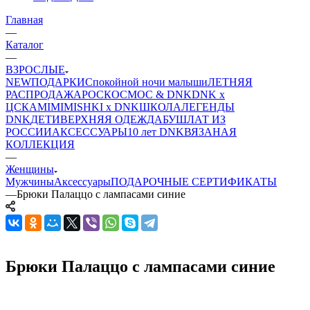
Главная
—
Каталог
—
ВЗРОСЛЫЕ
NEW
ПОДАРКИ
Спокойной ночи малыши
ЛЕТНЯЯ
РАСПРОДАЖА
РОСКОСМОС & DNK
DNK x
ЦСКА
MIMIMISHKI x DNK
ШКОЛА
ЛЕГЕНДЫ
DNK
ДЕТИ
ВЕРХНЯЯ ОДЕЖДА
БУШЛАТ ИЗ
РОССИИ
АКСЕССУАРЫ
10 лет DNK
ВЯЗАНАЯ
КОЛЛЕКЦИЯ
—
Женщины
Мужчины
Аксессуары
ПОДАРОЧНЫЕ СЕРТИФИКАТЫ
—
Брюки Палаццо с лампасами синие
Брюки Палаццо с лампасами синие