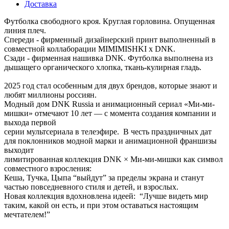
Доставка
Футболка свободного кроя. Круглая горловина. Опущенная
линия плеч.
Спереди - фирменный дизайнерский принт выполненный в
совместной коллаборации MIMIMISHKI х DNK.
Сзади - фирменная нашивка DNK. Футболка выполнена из
дышащего органического хлопка, ткань-кулирная гладь.
2025 год стал особенным для двух брендов, которые знают и
любят миллионы россиян.
Модный дом DNK Russia и анимационный сериал «Ми-ми-
мишки» отмечают 10 лет — с момента создания компании и
выхода первой
серии мультсериала в телеэфире. В честь праздничных дат
для поклонников модной марки и анимационной франшизы
выходит
лимитированная коллекция DNK × Ми-ми-мишки как символ
совместного взросления:
Кеша, Тучка, Цыпа “выйдут” за пределы экрана и станут
частью повседневного стиля и детей, и взрослых.
Новая коллекция вдохновлена идеей: “Лучше видеть мир
таким, какой он есть, и при этом оставаться настоящим
мечтателем!”