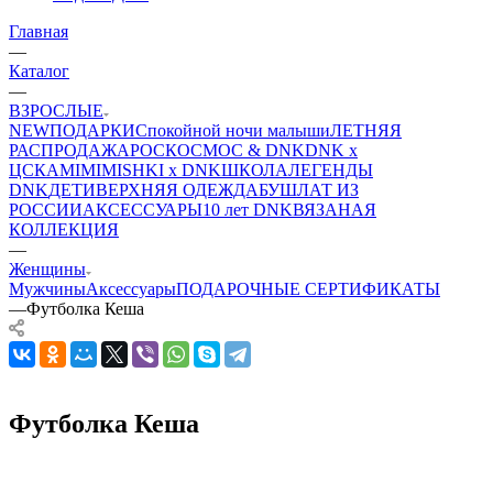
Главная
—
Каталог
—
ВЗРОСЛЫЕ
NEW
ПОДАРКИ
Спокойной ночи малыши
ЛЕТНЯЯ
РАСПРОДАЖА
РОСКОСМОС & DNK
DNK x
ЦСКА
MIMIMISHKI x DNK
ШКОЛА
ЛЕГЕНДЫ
DNK
ДЕТИ
ВЕРХНЯЯ ОДЕЖДА
БУШЛАТ ИЗ
РОССИИ
АКСЕССУАРЫ
10 лет DNK
ВЯЗАНАЯ
КОЛЛЕКЦИЯ
—
Женщины
Мужчины
Аксессуары
ПОДАРОЧНЫЕ СЕРТИФИКАТЫ
—
Футболка Кеша
Футболка Кеша