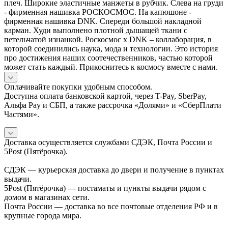
плеч. Широкие эластичные манжеты в рубчик. Слева на груди
- фирменная нашивка РОСКОСМОС. На капюшоне -
фирменная нашивка DNK. Спереди большой накладной
карман. Худи выполнено плотной дышащей ткани с
петельчатой изнанкой. Роскосмос x DNK – коллаборация, в
которой соединились наука, мода и технологии. Это история
про достижения наших соотечественников, частью которой
может стать каждый. Прикоснитесь к космосу вместе с нами.
Оплачивайте покупки удобным способом.
Доступна оплата банковской картой, через T-Pay, SberPay,
Альфа Pay и СБП, а также рассрочка «Долями» и «СберПлати
Частями».
Доставка осуществляется службами СДЭК, Почта России и
5Post (Пятёрочка).
СДЭК — курьерская доставка до двери и получение в пунктах
выдачи.
5Post (Пятёрочка) — постаматы и пункты выдачи рядом с
домом в магазинах сети.
Почта России — доставка во все почтовые отделения РФ и в
крупные города мира.