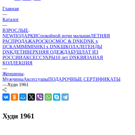
Главная
—
Каталог
—
ВЗРОСЛЫЕ
NEW
ПОДАРКИ
Спокойной ночи малыши
ЛЕТНЯЯ
РАСПРОДАЖА
РОСКОСМОС & DNK
DNK x
ЦСКА
MIMIMISHKI x DNK
ШКОЛА
ЛЕГЕНДЫ
DNK
ДЕТИ
ВЕРХНЯЯ ОДЕЖДА
БУШЛАТ ИЗ
РОССИИ
АКСЕССУАРЫ
10 лет DNK
ВЯЗАНАЯ
КОЛЛЕКЦИЯ
—
Женщины
Мужчины
Аксессуары
ПОДАРОЧНЫЕ СЕРТИФИКАТЫ
—
Худи 1961
Худи 1961