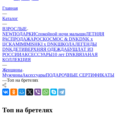
Главная
—
Каталог
—
ВЗРОСЛЫЕ
NEW
ПОДАРКИ
Спокойной ночи малыши
ЛЕТНЯЯ
РАСПРОДАЖА
РОСКОСМОС & DNK
DNK x
ЦСКА
MIMIMISHKI x DNK
ШКОЛА
ЛЕГЕНДЫ
DNK
ДЕТИ
ВЕРХНЯЯ ОДЕЖДА
БУШЛАТ ИЗ
РОССИИ
АКСЕССУАРЫ
10 лет DNK
ВЯЗАНАЯ
КОЛЛЕКЦИЯ
—
Женщины
Мужчины
Аксессуары
ПОДАРОЧНЫЕ СЕРТИФИКАТЫ
—
Топ на бретелях
Топ на бретелях