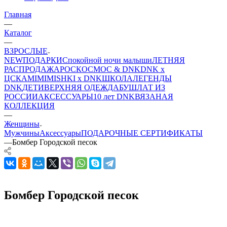
Главная
—
Каталог
—
ВЗРОСЛЫЕ
NEW
ПОДАРКИ
Спокойной ночи малыши
ЛЕТНЯЯ
РАСПРОДАЖА
РОСКОСМОС & DNK
DNK x
ЦСКА
MIMIMISHKI x DNK
ШКОЛА
ЛЕГЕНДЫ
DNK
ДЕТИ
ВЕРХНЯЯ ОДЕЖДА
БУШЛАТ ИЗ
РОССИИ
АКСЕССУАРЫ
10 лет DNK
ВЯЗАНАЯ
КОЛЛЕКЦИЯ
—
Женщины
Мужчины
Аксессуары
ПОДАРОЧНЫЕ СЕРТИФИКАТЫ
—
Бомбер Городской песок
Бомбер Городской песок