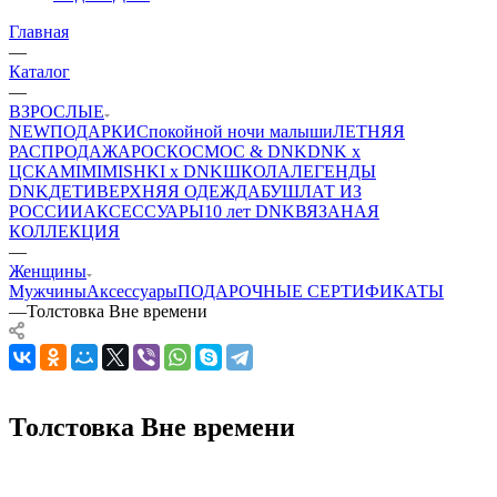
Главная
—
Каталог
—
ВЗРОСЛЫЕ
NEW
ПОДАРКИ
Спокойной ночи малыши
ЛЕТНЯЯ
РАСПРОДАЖА
РОСКОСМОС & DNK
DNK x
ЦСКА
MIMIMISHKI x DNK
ШКОЛА
ЛЕГЕНДЫ
DNK
ДЕТИ
ВЕРХНЯЯ ОДЕЖДА
БУШЛАТ ИЗ
РОССИИ
АКСЕССУАРЫ
10 лет DNK
ВЯЗАНАЯ
КОЛЛЕКЦИЯ
—
Женщины
Мужчины
Аксессуары
ПОДАРОЧНЫЕ СЕРТИФИКАТЫ
—
Толстовка Вне времени
Толстовка Вне времени