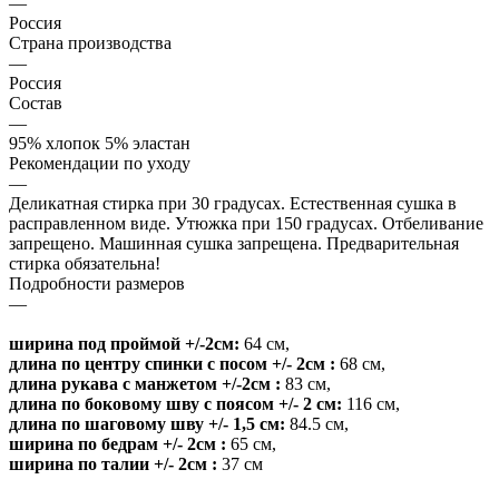
—
Россия
Страна производства
—
Россия
Состав
—
95% хлопок 5% эластан
Рекомендации по уходу
—
Деликатная стирка при 30 градусах. Естественная сушка в
расправленном виде. Утюжка при 150 градусах. Отбеливание
запрещено. Машинная сушка запрещена. Предварительная
стирка обязательна!
Подробности размеров
—
ширина под проймой +/-2см:
64 см
,
длина по центру спинки c посом +/- 2см :
68 см
,
длина рукава с манжетом +/-2см :
83 см
,
длина по боковому шву с поясом +/- 2 см:
116 см
,
длина по шаговому шву +/- 1,5 см:
84.5 см
,
ширина по бедрам +/- 2см :
65 см
,
ширина по талии +/- 2см :
37 см