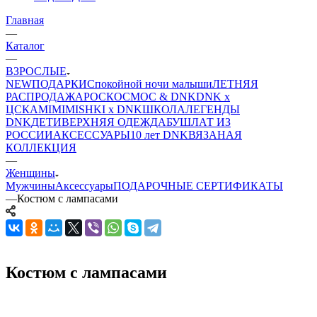
Главная
—
Каталог
—
ВЗРОСЛЫЕ
NEW
ПОДАРКИ
Спокойной ночи малыши
ЛЕТНЯЯ
РАСПРОДАЖА
РОСКОСМОС & DNK
DNK x
ЦСКА
MIMIMISHKI x DNK
ШКОЛА
ЛЕГЕНДЫ
DNK
ДЕТИ
ВЕРХНЯЯ ОДЕЖДА
БУШЛАТ ИЗ
РОССИИ
АКСЕССУАРЫ
10 лет DNK
ВЯЗАНАЯ
КОЛЛЕКЦИЯ
—
Женщины
Мужчины
Аксессуары
ПОДАРОЧНЫЕ СЕРТИФИКАТЫ
—
Костюм с лампасами
Костюм с лампасами