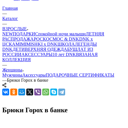
Главная
—
Каталог
—
ВЗРОСЛЫЕ
NEW
ПОДАРКИ
Спокойной ночи малыши
ЛЕТНЯЯ
РАСПРОДАЖА
РОСКОСМОС & DNK
DNK x
ЦСКА
MIMIMISHKI x DNK
ШКОЛА
ЛЕГЕНДЫ
DNK
ДЕТИ
ВЕРХНЯЯ ОДЕЖДА
БУШЛАТ ИЗ
РОССИИ
АКСЕССУАРЫ
10 лет DNK
ВЯЗАНАЯ
КОЛЛЕКЦИЯ
—
Женщины
Мужчины
Аксессуары
ПОДАРОЧНЫЕ СЕРТИФИКАТЫ
—
Брюки Горох в банке
Брюки Горох в банке