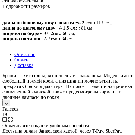
стирка обязательна!
Подробности размеров
—
длина по боковому шву с поясом +/- 2 см: :
113 см,
,
длина по шаговому шву +/- 1,5 см: :
81 см,
,
ширина по бедрам +/- 2см::
60 см
,
ширина по талии +/- 2см: :
34 см
Описание
Оплата
Доставка
Брюки — хит сезона, выполнены из эко-хлопка. Модель имеет
свободный прямой крой, а низ штанин можно затянуть,
превратив брюки в джоггеры. На поясе — эластичная резинка
с внутренней кулиской, также предусмотрены карманы и
двойные лампасы по бокам.
Галерея
1/0
—
Оплачивайте покупки удобным способом.
Доступна оплата банковской картой, через T-Pay, SberPay,