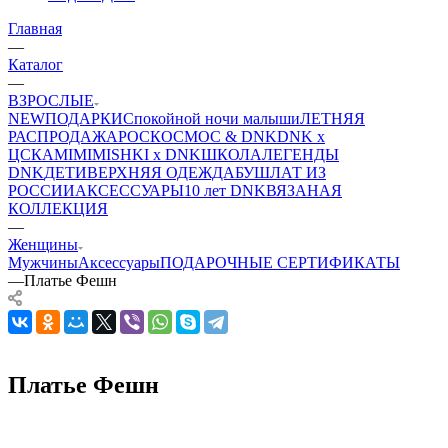
Главная
—
Каталог
—
ВЗРОСЛЫЕ
NEW
ПОДАРКИ
Спокойной ночи малыши
ЛЕТНЯЯ
РАСПРОДАЖА
РОСКОСМОС & DNK
DNK x
ЦСКА
MIMIMISHKI x DNK
ШКОЛА
ЛЕГЕНДЫ
DNK
ДЕТИ
ВЕРХНЯЯ ОДЕЖДА
БУШЛАТ ИЗ
РОССИИ
АКСЕССУАРЫ
10 лет DNK
ВЯЗАНАЯ
КОЛЛЕКЦИЯ
—
Женщины
Мужчины
Аксессуары
ПОДАРОЧНЫЕ СЕРТИФИКАТЫ
—
Платье Фешн
Платье Фешн