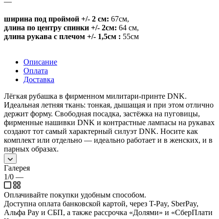
—
ширина под проймой +/- 2 см:
67см
,
длина по центру спинки +/- 2см:
64 см
,
длина рукава с плечом +/- 1,5см :
55см
Описание
Оплата
Доставка
Лёгкая рубашка в фирменном милитари-принте DNK.
Идеальная летняя ткань: тонкая, дышащая и при этом отлично
держит форму. Свободная посадка, застёжка на пуговицы,
фирменные нашивки DNK и контрастные лампасы на рукавах
создают тот самый характерный силуэт DNK. Носите как
комплект или отдельно — идеально работает и в женских, и в
парных образах.
Галерея
1/0
—
Оплачивайте покупки удобным способом.
Доступна оплата банковской картой, через T-Pay, SberPay,
Альфа Pay и СБП, а также рассрочка «Долями» и «СберПлати