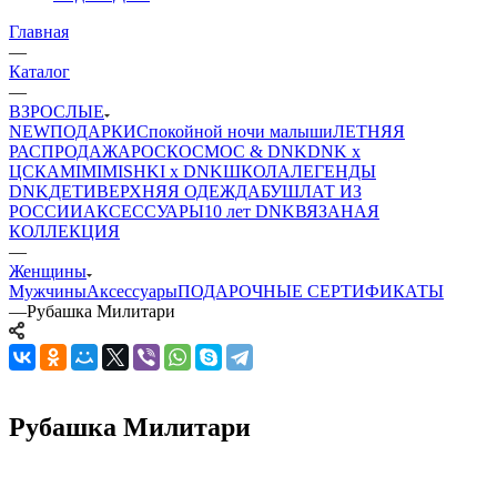
Главная
—
Каталог
—
ВЗРОСЛЫЕ
NEW
ПОДАРКИ
Спокойной ночи малыши
ЛЕТНЯЯ
РАСПРОДАЖА
РОСКОСМОС & DNK
DNK x
ЦСКА
MIMIMISHKI x DNK
ШКОЛА
ЛЕГЕНДЫ
DNK
ДЕТИ
ВЕРХНЯЯ ОДЕЖДА
БУШЛАТ ИЗ
РОССИИ
АКСЕССУАРЫ
10 лет DNK
ВЯЗАНАЯ
КОЛЛЕКЦИЯ
—
Женщины
Мужчины
Аксессуары
ПОДАРОЧНЫЕ СЕРТИФИКАТЫ
—
Рубашка Милитари
Рубашка Милитари