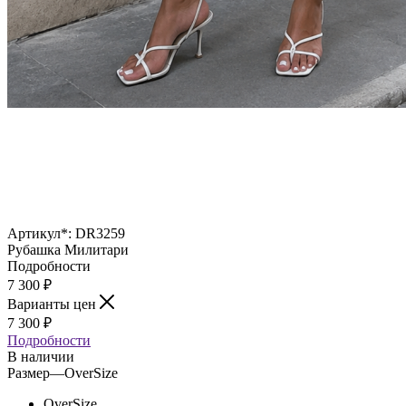
Артикул*:
DR3259
Рубашка Милитари
Подробности
7 300
₽
Варианты цен
7 300
₽
Подробности
В наличии
Размер
—
OverSize
OverSize