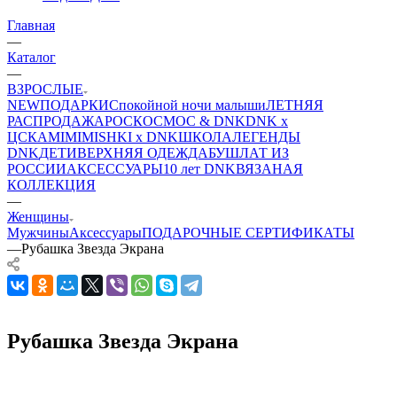
Главная
—
Каталог
—
ВЗРОСЛЫЕ
NEW
ПОДАРКИ
Спокойной ночи малыши
ЛЕТНЯЯ
РАСПРОДАЖА
РОСКОСМОС & DNK
DNK x
ЦСКА
MIMIMISHKI x DNK
ШКОЛА
ЛЕГЕНДЫ
DNK
ДЕТИ
ВЕРХНЯЯ ОДЕЖДА
БУШЛАТ ИЗ
РОССИИ
АКСЕССУАРЫ
10 лет DNK
ВЯЗАНАЯ
КОЛЛЕКЦИЯ
—
Женщины
Мужчины
Аксессуары
ПОДАРОЧНЫЕ СЕРТИФИКАТЫ
—
Рубашка Звезда Экрана
Рубашка Звезда Экрана