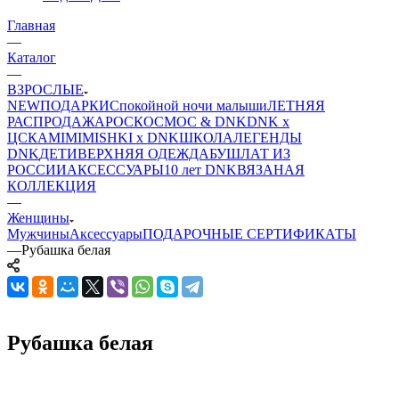
Главная
—
Каталог
—
ВЗРОСЛЫЕ
NEW
ПОДАРКИ
Спокойной ночи малыши
ЛЕТНЯЯ
РАСПРОДАЖА
РОСКОСМОС & DNK
DNK x
ЦСКА
MIMIMISHKI x DNK
ШКОЛА
ЛЕГЕНДЫ
DNK
ДЕТИ
ВЕРХНЯЯ ОДЕЖДА
БУШЛАТ ИЗ
РОССИИ
АКСЕССУАРЫ
10 лет DNK
ВЯЗАНАЯ
КОЛЛЕКЦИЯ
—
Женщины
Мужчины
Аксессуары
ПОДАРОЧНЫЕ СЕРТИФИКАТЫ
—
Рубашка белая
Рубашка белая