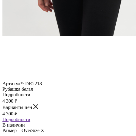
Артикул*:
DR2218
Рубашка белая
Подробности
4 300
₽
Варианты цен
4 300
₽
Подробности
В наличии
Размер
—
OverSize X