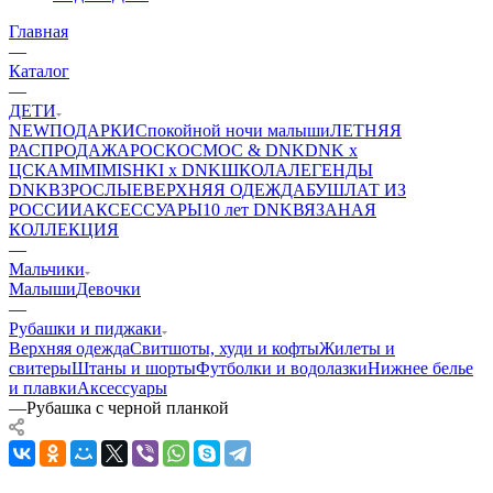
Главная
—
Каталог
—
ДЕТИ
NEW
ПОДАРКИ
Спокойной ночи малыши
ЛЕТНЯЯ
РАСПРОДАЖА
РОСКОСМОС & DNK
DNK x
ЦСКА
MIMIMISHKI x DNK
ШКОЛА
ЛЕГЕНДЫ
DNK
ВЗРОСЛЫЕ
ВЕРХНЯЯ ОДЕЖДА
БУШЛАТ ИЗ
РОССИИ
АКСЕССУАРЫ
10 лет DNK
ВЯЗАНАЯ
КОЛЛЕКЦИЯ
—
Мальчики
Малыши
Девочки
—
Рубашки и пиджаки
Верхняя одежда
Свитшоты, худи и кофты
Жилеты и
свитеры
Штаны и шорты
Футболки и водолазки
Нижнее белье
и плавки
Аксессуары
—
Рубашка c черной планкой