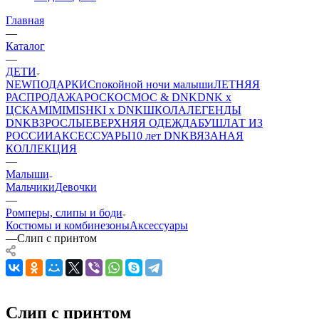
Главная
—
Каталог
—
ДЕТИ
NEW
ПОДАРКИ
Спокойной ночи малыши
ЛЕТНЯЯ
РАСПРОДАЖА
РОСКОСМОС & DNK
DNK x
ЦСКА
MIMIMISHKI x DNK
ШКОЛА
ЛЕГЕНДЫ
DNK
ВЗРОСЛЫЕ
ВЕРХНЯЯ ОДЕЖДА
БУШЛАТ ИЗ
РОССИИ
АКСЕССУАРЫ
10 лет DNK
ВЯЗАНАЯ
КОЛЛЕКЦИЯ
—
Малыши
Мальчики
Девочки
—
Ромперы, слипы и боди
Костюмы и комбинезоны
Аксессуары
—
Слип с принтом
Слип с принтом