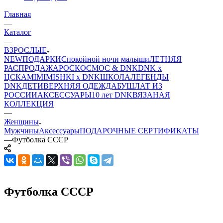
Главная
—
Каталог
—
ВЗРОСЛЫЕ
NEW
ПОДАРКИ
Спокойной ночи малыши
ЛЕТНЯЯ
РАСПРОДАЖА
РОСКОСМОС & DNK
DNK x
ЦСКА
MIMIMISHKI x DNK
ШКОЛА
ЛЕГЕНДЫ
DNK
ДЕТИ
ВЕРХНЯЯ ОДЕЖДА
БУШЛАТ ИЗ
РОССИИ
АКСЕССУАРЫ
10 лет DNK
ВЯЗАНАЯ
КОЛЛЕКЦИЯ
—
Женщины
Мужчины
Аксессуары
ПОДАРОЧНЫЕ СЕРТИФИКАТЫ
—
Футболка СССР
Футболка СССР