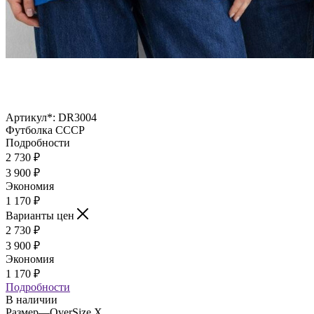
Артикул*:
DR3004
Футболка СССР
Подробности
2 730
₽
3 900
₽
Экономия
1 170
₽
Варианты цен
2 730
₽
3 900
₽
Экономия
1 170
₽
Подробности
В наличии
Размер
—
OverSize X