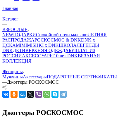
Главная
—
Каталог
—
ВЗРОСЛЫЕ
NEW
ПОДАРКИ
Спокойной ночи малыши
ЛЕТНЯЯ
РАСПРОДАЖА
РОСКОСМОС & DNK
DNK x
ЦСКА
MIMIMISHKI x DNK
ШКОЛА
ЛЕГЕНДЫ
DNK
ДЕТИ
ВЕРХНЯЯ ОДЕЖДА
БУШЛАТ ИЗ
РОССИИ
АКСЕССУАРЫ
10 лет DNK
ВЯЗАНАЯ
КОЛЛЕКЦИЯ
—
Женщины
Мужчины
Аксессуары
ПОДАРОЧНЫЕ СЕРТИФИКАТЫ
—
Джоггеры РОСКОСМОС
Джоггеры РОСКОСМОС