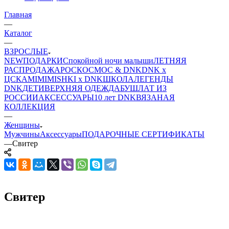
Главная
—
Каталог
—
ВЗРОСЛЫЕ
NEW
ПОДАРКИ
Спокойной ночи малыши
ЛЕТНЯЯ
РАСПРОДАЖА
РОСКОСМОС & DNK
DNK x
ЦСКА
MIMIMISHKI x DNK
ШКОЛА
ЛЕГЕНДЫ
DNK
ДЕТИ
ВЕРХНЯЯ ОДЕЖДА
БУШЛАТ ИЗ
РОССИИ
АКСЕССУАРЫ
10 лет DNK
ВЯЗАНАЯ
КОЛЛЕКЦИЯ
—
Женщины
Мужчины
Аксессуары
ПОДАРОЧНЫЕ СЕРТИФИКАТЫ
—
Свитер
Свитер