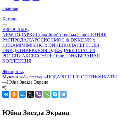
Главная
—
Каталог
—
ВЗРОСЛЫЕ
NEW
ПОДАРКИ
Спокойной ночи малыши
ЛЕТНЯЯ
РАСПРОДАЖА
РОСКОСМОС & DNK
DNK x
ЦСКА
MIMIMISHKI x DNK
ШКОЛА
ЛЕГЕНДЫ
DNK
ДЕТИ
ВЕРХНЯЯ ОДЕЖДА
БУШЛАТ ИЗ
РОССИИ
АКСЕССУАРЫ
10 лет DNK
ВЯЗАНАЯ
КОЛЛЕКЦИЯ
—
Женщины
Мужчины
Аксессуары
ПОДАРОЧНЫЕ СЕРТИФИКАТЫ
—
Юбка Звезда Экрана
Юбка Звезда Экрана