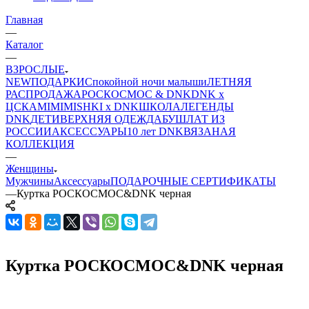
Главная
—
Каталог
—
ВЗРОСЛЫЕ
NEW
ПОДАРКИ
Спокойной ночи малыши
ЛЕТНЯЯ
РАСПРОДАЖА
РОСКОСМОС & DNK
DNK x
ЦСКА
MIMIMISHKI x DNK
ШКОЛА
ЛЕГЕНДЫ
DNK
ДЕТИ
ВЕРХНЯЯ ОДЕЖДА
БУШЛАТ ИЗ
РОССИИ
АКСЕССУАРЫ
10 лет DNK
ВЯЗАНАЯ
КОЛЛЕКЦИЯ
—
Женщины
Мужчины
Аксессуары
ПОДАРОЧНЫЕ СЕРТИФИКАТЫ
—
Куртка РОСКОСМОС&DNK черная
Куртка РОСКОСМОС&DNK черная