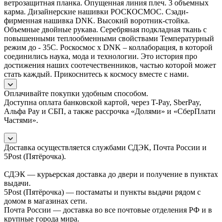
ветрозащитная планка. Опущенная линия плеч. 3 объемных
карма. Дизайнерские нашивки РОСКОСМОС. Сзади-
фирменная нашивка DNK. Высокий воротник-стойка.
Объемные двойные рукава. Серебряная подкладная ткань с
повышенными теплообменными свойствами Температурный
режим до - 35C. Роскосмос x DNK – коллаборация, в которой
соединились наука, мода и технологии. Это история про
достижения наших соотечественников, частью которой может
стать каждый. Прикоснитесь к космосу вместе с нами.
Оплачивайте покупки удобным способом.
Доступна оплата банковской картой, через T-Pay, SberPay,
Альфа Pay и СБП, а также рассрочка «Долями» и «СберПлати
Частями».
Доставка осуществляется службами СДЭК, Почта России и
5Post (Пятёрочка).
СДЭК — курьерская доставка до двери и получение в пунктах
выдачи.
5Post (Пятёрочка) — постаматы и пункты выдачи рядом с
домом в магазинах сети.
Почта России — доставка во все почтовые отделения РФ и в
крупные города мира.