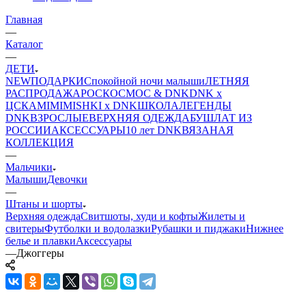
Главная
—
Каталог
—
ДЕТИ
NEW
ПОДАРКИ
Спокойной ночи малыши
ЛЕТНЯЯ
РАСПРОДАЖА
РОСКОСМОС & DNK
DNK x
ЦСКА
MIMIMISHKI x DNK
ШКОЛА
ЛЕГЕНДЫ
DNK
ВЗРОСЛЫЕ
ВЕРХНЯЯ ОДЕЖДА
БУШЛАТ ИЗ
РОССИИ
АКСЕССУАРЫ
10 лет DNK
ВЯЗАНАЯ
КОЛЛЕКЦИЯ
—
Мальчики
Малыши
Девочки
—
Штаны и шорты
Верхняя одежда
Свитшоты, худи и кофты
Жилеты и
свитеры
Футболки и водолазки
Рубашки и пиджаки
Нижнее
белье и плавки
Аксессуары
—
Джоггеры