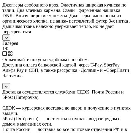
Джоггеры свободного кроя. Эластичная широкая кулиска по
талии. Два втачных кармана. Сзади - фирменная нашивка
DNK. Внизу широкие манжеты. Джоггеры выполнены из
органического хлопка, изнанка- петельчатый футер 3-х нитка .
Дышащая ткань надежно удерживает тепло, но не дает
перегреваться.
Галерея
1/0
—
Оплачивайте покупки удобным способом.
Доступна оплата банковской картой, через T-Pay, SberPay,
Альфа Pay и СБП, а также рассрочка «Долями» и «СберПлати
Частями».
Доставка осуществляется службами СДЭК, Почта России и
5Post (Пятёрочка).
СДЭК — курьерская доставка до двери и получение в пунктах
выдачи.
5Post (Пятёрочка) — постаматы и пункты выдачи рядом с
домом в магазинах сети.
Почта России — доставка во все почтовые отделения РФ и в