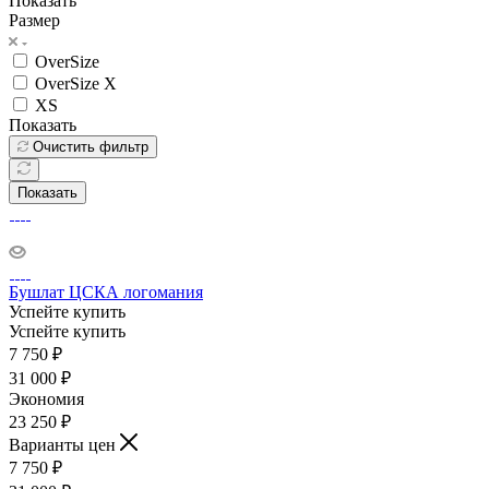
Показать
Размер
OverSize
OverSize X
XS
Показать
Очистить фильтр
Показать
Бушлат ЦСКА логомания
Успейте купить
Успейте купить
7 750
₽
31 000
₽
Экономия
23 250
₽
Варианты цен
7 750
₽